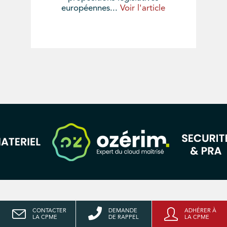
européennes...
Voir l'article
CONTACTER
DEMANDE
ADHÉRER À
LA CPME
DE RAPPEL
LA CPME