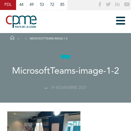
Cookies management panel
PDL
44
49
53
72
85
MICROSOFTTEAMS-IMAGE-1-2
MicrosoftTeams-image-1-2
19 NOVEMBRE 2021