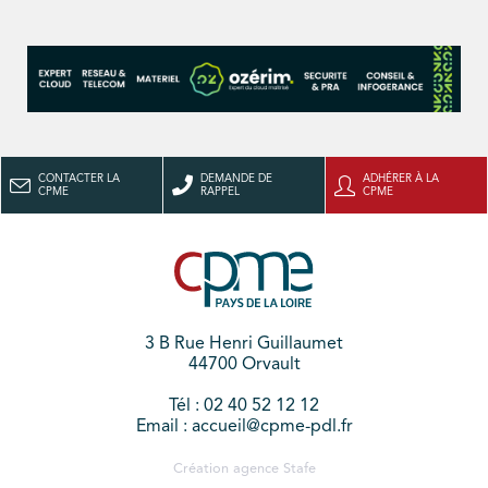
CONTACTER LA
DEMANDE DE
ADHÉRER À LA
CPME
RAPPEL
CPME
3 B Rue Henri Guillaumet
44700 Orvault
Tél : 02 40 52 12 12
Email : accueil@cpme-pdl.fr
Création agence
Stafe