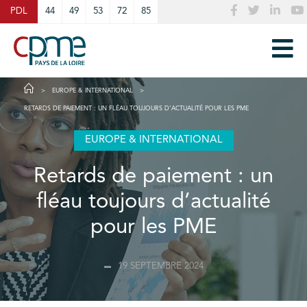
Cookies management panel
PDL
44
49
53
72
85
EUROPE & INTERNATIONAL
RETARDS DE PAIEMENT : UN FLÉAU TOUJOURS D’ACTUALITÉ POUR LES PME
EUROPE & INTERNATIONAL
Retards de paiement : un
fléau toujours d’actualité
pour les PME
19 SEPTEMBRE 2024