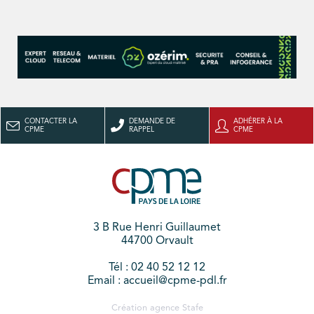
CONTACTER LA
DEMANDE DE
ADHÉRER À LA
CPME
RAPPEL
CPME
3 B Rue Henri Guillaumet
44700 Orvault
Tél : 02 40 52 12 12
Email : accueil@cpme-pdl.fr
Création agence
Stafe