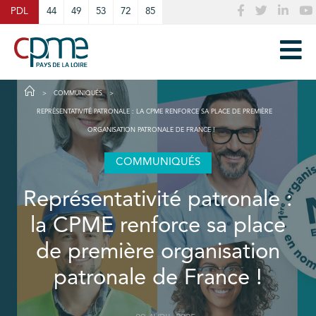
Cookies management panel
PDL
44
49
53
72
85
COMMUNIQUÉS
REPRÉSENTATIVITÉ PATRONALE : LA CPME RENFORCE SA PLACE DE PREMIÈRE
ORGANISATION PATRONALE DE FRANCE !
COMMUNIQUÉS
Représentativité patronale :
la CPME renforce sa place
de première organisation
patronale de France !