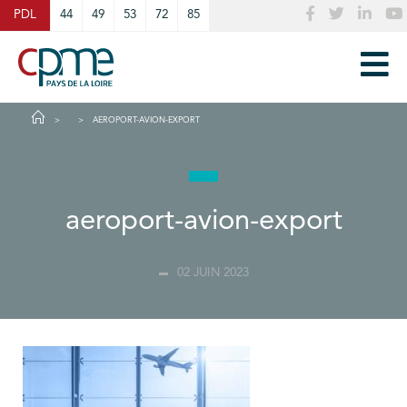
Cookies management panel
PDL
44
49
53
72
85
AEROPORT-AVION-EXPORT
aeroport-avion-export
02 JUIN 2023