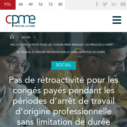
Cookies management panel
PDL
44
49
53
72
85
SOCIAL
PAS DE RÉTROACTIVITÉ POUR LES CONGÉS PAYÉS PENDANT LES PÉRIODES D’ARRÊT
DE TRAVAIL D’ORIGINE PROFESSIONNELLE SANS LIMITATION DE DURÉE
SOCIAL
Pas de rétroactivité pour les
congés payés pendant les
périodes d’arrêt de travail
d’origine professionnelle
sans limitation de durée