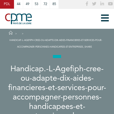
Cookies management panel
PDL
44
49
53
72
85
HANDICAP.-L-AGEFIPH-CREE-OU-ADAPTE-DIX-AIDES-FINANCIERES-ET-SERVICES-POUR-
ACCOMPAGNER-PERSONNES-HANDICAPEES-ET-ENTREPRISES_SHARE
Handicap.-L-Agefiph-cree-
ou-adapte-dix-aides-
financieres-et-services-pour-
accompagner-personnes-
handicapees-et-