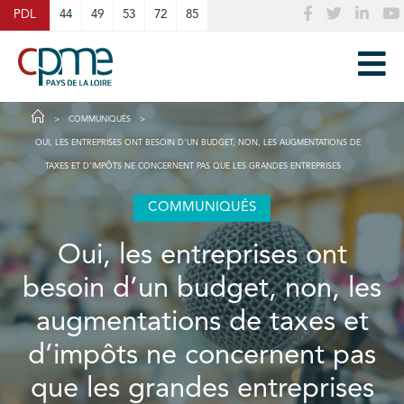
Cookies management panel
PDL
44
49
53
72
85
COMMUNIQUÉS
OUI, LES ENTREPRISES ONT BESOIN D’UN BUDGET, NON, LES AUGMENTATIONS DE
TAXES ET D’IMPÔTS NE CONCERNENT PAS QUE LES GRANDES ENTREPRISES
COMMUNIQUÉS
Oui, les entreprises ont
besoin d’un budget, non, les
augmentations de taxes et
d’impôts ne concernent pas
que les grandes entreprises