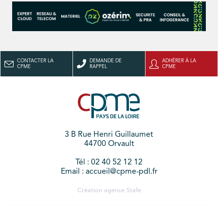
CONTACTER LA
DEMANDE DE
ADHÉRER À LA
CPME
RAPPEL
CPME
3 B Rue Henri Guillaumet
44700 Orvault
Tél : 02 40 52 12 12
Email : accueil@cpme-pdl.fr
Création agence
Stafe