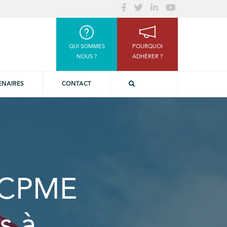
QUI SOMMES
POURQUOI
NOUS ?
ADHÉRER ?
ENAIRES
CONTACT
a CPME
s à