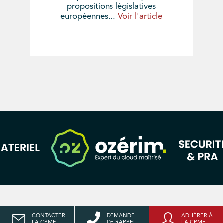
propositions législatives
européennes...
Voir l'article
CONTACTER
DEMANDE
ADHÉRER À
LA CPME
DE RAPPEL
LA CPME