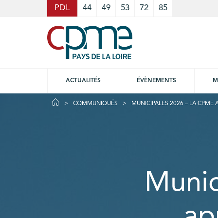
Cookies management panel
PDL
44
49
53
72
85
ACTUALITÉS
ÉVÈNEMENTS
M
COMMUNIQUÉS
MUNICIPALES 2026 – LA CPME 
Munic
ap