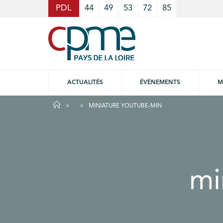
Cookies management panel
PDL
44
49
53
72
85
ACTUALITÉS
ÉVÈNEMENTS
M
MINIATURE YOUTUBE-MIN
mi