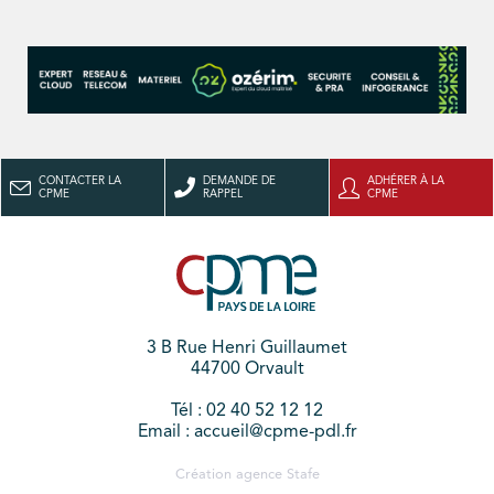
CONTACTER LA
DEMANDE DE
ADHÉRER À LA
CPME
RAPPEL
CPME
3 B Rue Henri Guillaumet
44700 Orvault
Tél : 02 40 52 12 12
Email : accueil@cpme-pdl.fr
Création agence
Stafe