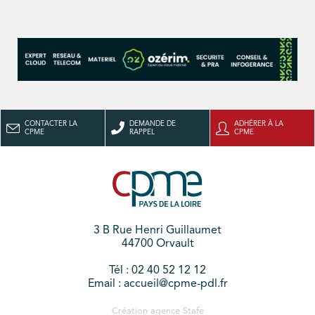
CONTACTER LA
DEMANDE DE
ADHÉRER À LA
CPME
RAPPEL
CPME
3 B Rue Henri Guillaumet
44700 Orvault
Tél : 02 40 52 12 12
Email : accueil@cpme-pdl.fr
Création agence
Stafe