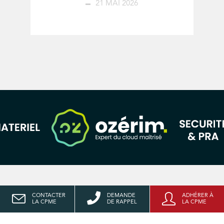
21 MAI 2026
CONTACTER
DEMANDE
ADHÉRER À
LA CPME
DE RAPPEL
LA CPME