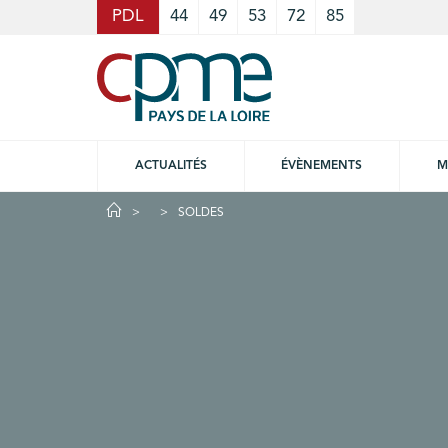
Cookies management panel
PDL
44
49
53
72
85
ACTUALITÉS
ÉVÈNEMENTS
M
SOLDES