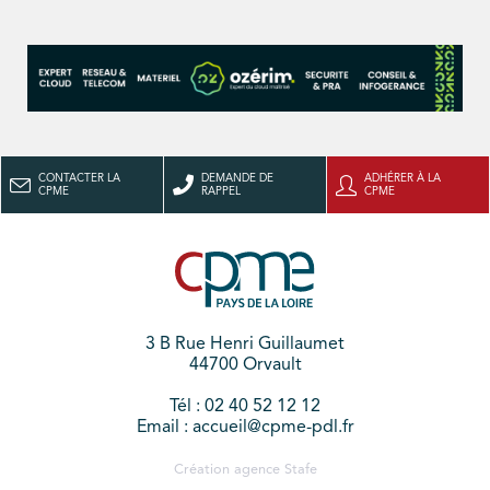
CONTACTER LA
DEMANDE DE
ADHÉRER À LA
CPME
RAPPEL
CPME
3 B Rue Henri Guillaumet
44700 Orvault
Tél : 02 40 52 12 12
Email : accueil@cpme-pdl.fr
Création agence
Stafe