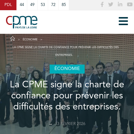
Cookies management panel
PDL
44
49
53
72
85
ÉCONOMIE
LA CPME SIGNE LA CHARTE DE CONFIANCE POUR PRÉVENIR LES DIFFICULTÉS DES
ENTREPRISES.
ÉCONOMIE
La CPME signe la charte de
confiance pour prévenir les
difficultés des entreprises.
13 FÉVRIER 2026