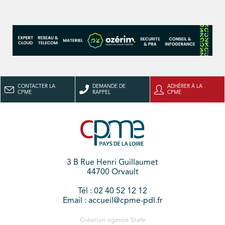
CONTACTER LA
DEMANDE DE
ADHÉRER À LA
CPME
RAPPEL
CPME
3 B Rue Henri Guillaumet
44700 Orvault
Tél : 02 40 52 12 12
Email : accueil@cpme-pdl.fr
Création agence
Stafe