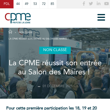
Cookies management panel
PDL
44
49
53
72
85
NON CLASSÉ
LA CPME RÉUSSIT SON ENTRÉE AU SALON DES MAIRES !
NON CLASSÉ
La CPME réussit son entrée
au Salon des Maires !
01 DÉCEMBRE 2025
Pour cette première participation les 18, 19 et 20