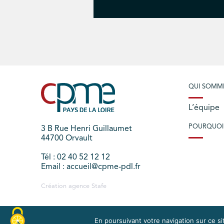
QUI SOMM
L’équipe
POURQUOI
3 B Rue Henri Guillaumet
44700 Orvault
Tél : 02 40 52 12 12
Email : accueil@cpme-pdl.fr
Création agence
Stafe
En poursuivant votre navigation sur ce sit
PLAN DU SITE
MENTIONS LÉGALES
EXERCEZ V