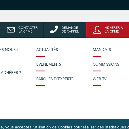
CONTACTER
DEMANDE
ADHÉRER À
LA CPME
DE RAPPEL
LA CPME
ES-NOUS ?
ACTUALITÉS
MANDATS
ÉVÈNEMENTS
COMMISSIONS
 ADHÉRER ?
PAROLES D’EXPERTS
WEB TV
e, vous acceptez l’utilisation de Cookies pour réaliser des statistiques d
OS DROITS
DONNÉES PERSONNELLES