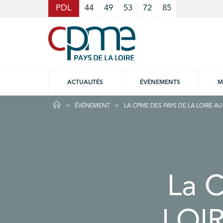
Cookies management panel
PDL
44
49
53
72
85
ACTUALITÉS
ÉVÈNEMENTS
M
ÉVÉNEMENT
LA CPME DES PAYS DE LA LOIRE AU
La 
LOIR