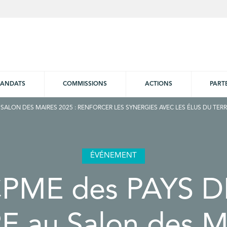
ANDATS
COMMISSIONS
ACTIONS
PART
 SALON DES MAIRES 2025 : RENFORCER LES SYNERGIES AVEC LES ÉLUS DU TERRI
ÉVÉNEMENT
CPME des PAYS D
E au Salon des M