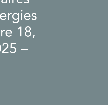
nergies
ire 18,
025 –