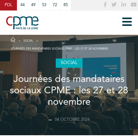
Cookies management panel
PDL
44
49
53
72
85
SOCIAL
JOURNÉES DES MANDATAIRES SOCIAUX CPME : LES 27 ET 28 NOVEMBRE
SOCIAL
Journées des mandataires
sociaux CPME : les 27 et 28
novembre
04 OCTOBRE 2024