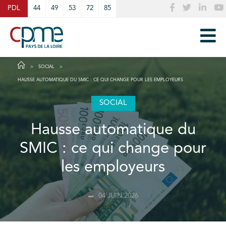
Cookies management panel
PDL
44
49
53
72
85
SOCIAL
HAUSSE AUTOMATIQUE DU SMIC : CE QUI CHANGE POUR LES EMPLOYEURS
SOCIAL
Hausse automatique du
SMIC : ce qui change pour
les employeurs
04 JUIN 2026