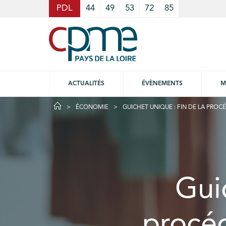
Cookies management panel
PDL
44
49
53
72
85
ACTUALITÉS
ÉVÈNEMENTS
M
ÉCONOMIE
GUICHET UNIQUE : FIN DE LA PRO
Guic
procéd