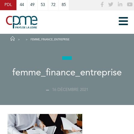
Cookies management panel
PDL
44
49
53
72
85
FEMME_FINANCE_ENTREPRISE
femme_finance_entreprise
16 DÉCEMBRE 2021