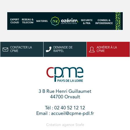
CONTACTER LA
DEMANDE DE
ADHÉRER À LA
CPME
RAPPEL
CPME
3 B Rue Henri Guillaumet
44700 Orvault
Tél : 02 40 52 12 12
Email : accueil@cpme-pdl.fr
Création agence
Stafe