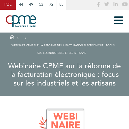
Cookies management panel
PDL
44
49
53
72
85
WEBINAIRE CPME SUR LA RÉFORME DE LA FACTURATION ÉLECTRONIQUE : FOCUS
SUR LES INDUSTRIELS ET LES ARTISANS
Webinaire CPME sur la réforme de
la facturation électronique : focus
sur les industriels et les artisans