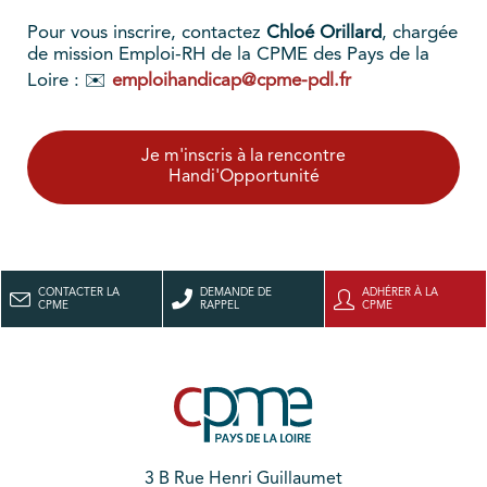
Pour vous inscrire, contactez
Chloé Orillard
, chargée
de mission Emploi-RH de la CPME des Pays de la
Loire : ✉️
emploihandicap@cpme-pdl.fr
Je m'inscris à la rencontre
Handi'Opportunité
CONTACTER LA
DEMANDE DE
ADHÉRER À LA
CPME
RAPPEL
CPME
3 B Rue Henri Guillaumet