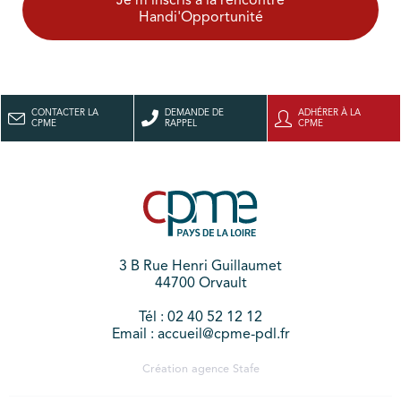
Je m'inscris à la rencontre
Handi'Opportunité
CONTACTER LA
DEMANDE DE
ADHÉRER À LA
CPME
RAPPEL
CPME
3 B Rue Henri Guillaumet
44700 Orvault
Tél : 02 40 52 12 12
Email : accueil@cpme-pdl.fr
Création agence
Stafe