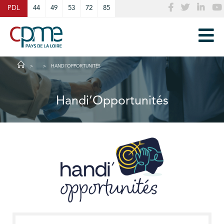
Cookies management panel
PDL
44
49
53
72
85
HANDI’OPPORTUNITÉS
Handi’Opportunités