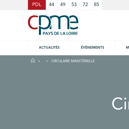
Cookies management panel
PDL
44
49
53
72
85
ACTUALITÉS
ÉVÈNEMENTS
M
CIRCULAIRE MINISTÉRIELLE
Ci