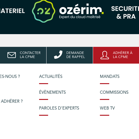
CONTACTER
DEMANDE
ADHÉRER À
LA CPME
DE RAPPEL
LA CPME
ES-NOUS ?
ACTUALITÉS
MANDATS
ÉVÈNEMENTS
COMMISSIONS
 ADHÉRER ?
PAROLES D’EXPERTS
WEB TV