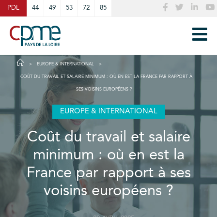
Cookies management panel
PDL
44
49
53
72
85
EUROPE & INTERNATIONAL
COÛT DU TRAVAIL ET SALAIRE MINIMUM : OÙ EN EST LA FRANCE PAR RAPPORT À
SES VOISINS EUROPÉENS ?
EUROPE & INTERNATIONAL
Coût du travail et salaire
minimum : où en est la
France par rapport à ses
voisins européens ?