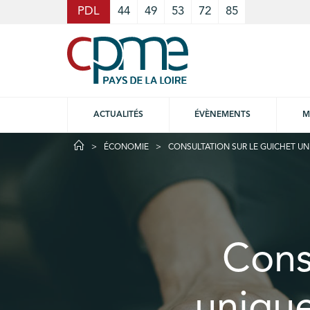
Cookies management panel
PDL
44
49
53
72
85
ACTUALITÉS
ÉVÈNEMENTS
M
ÉCONOMIE
CONSULTATION SUR LE GUICHET UN
Cons
unique