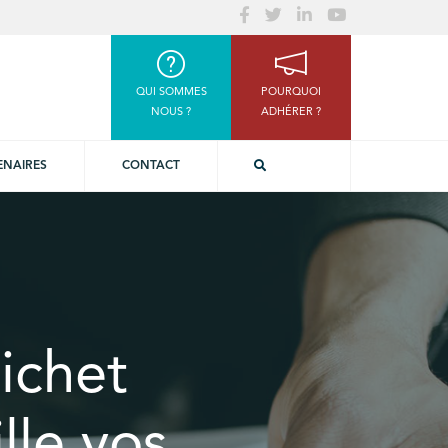
QUI SOMMES
POURQUOI
NOUS ?
ADHÉRER ?
ENAIRES
CONTACT
ichet
lle vos