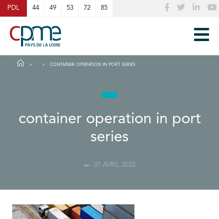
Cookies management panel
PDL
44
49
53
72
85
CONTAINER OPERATION IN PORT SERIES
container operation in port
series
01 AVRIL 2022