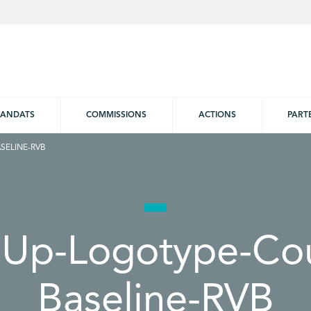
ANDATS
COMMISSIONS
ACTIONS
PART
SELINE-RVB
iUp-Logotype-Cou
Baseline-RVB