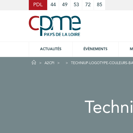
Cookies management panel
PDL
44
49
53
72
85
ACTUALITÉS
ÉVÈNEMENTS
M
A2CPI
TECHNIUP-LOGOTYPE-COULEURS-BA
Techn