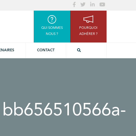
QUI SOMMES
POURQUOI
NOUS ?
ADHÉRER ?
ENAIRES
CONTACT
1bb656510566a-