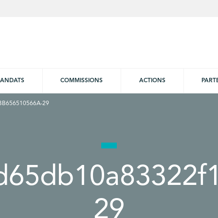
ANDATS
COMMISSIONS
ACTIONS
PART
B656510566A-29
d65db10a83322f
29