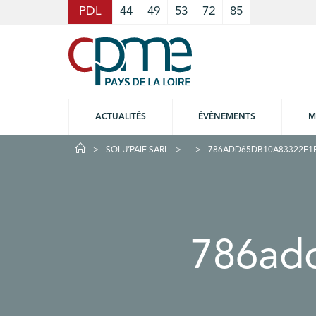
Cookies management panel
PDL
44
49
53
72
85
ACTUALITÉS
ÉVÈNEMENTS
M
SOLU’PAIE SARL
786ADD65DB10A83322F1B
786ad