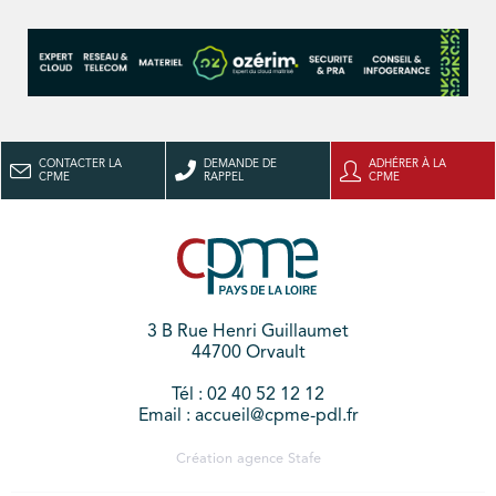
CONTACTER LA
DEMANDE DE
ADHÉRER À LA
CPME
RAPPEL
CPME
3 B Rue Henri Guillaumet
44700 Orvault
Tél : 02 40 52 12 12
Email : accueil@cpme-pdl.fr
Création agence
Stafe