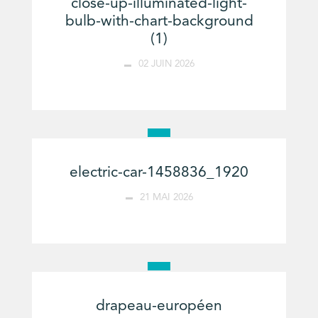
close-up-illuminated-light-
bulb-with-chart-background
(1)
02 JUIN 2026
electric-car-1458836_1920
21 MAI 2026
drapeau-européen