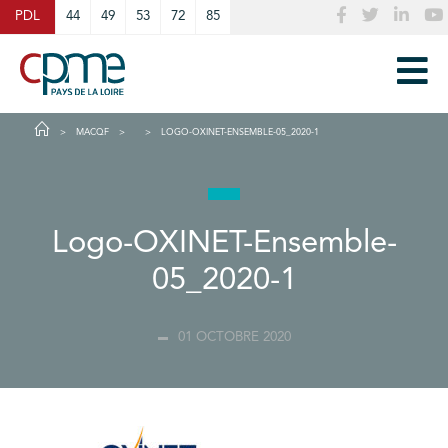
Cookies management panel
PDL
44
49
53
72
85
MACQF
LOGO-OXINET-ENSEMBLE-05_2020-1
Logo-OXINET-Ensemble-
05_2020-1
01 OCTOBRE 2020