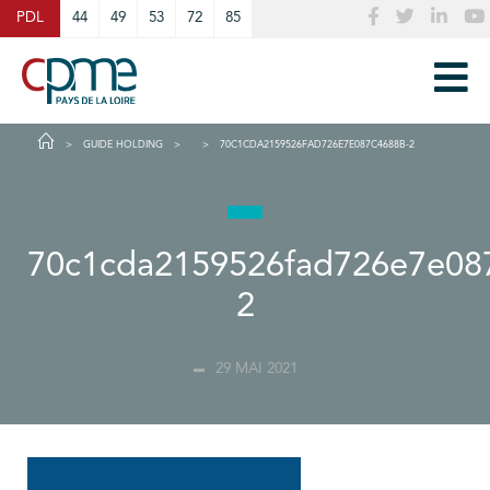
Cookies management panel
PDL
44
49
53
72
85
GUIDE HOLDING
70C1CDA2159526FAD726E7E087C4688B-2
70c1cda2159526fad726e7e08
2
29 MAI 2021