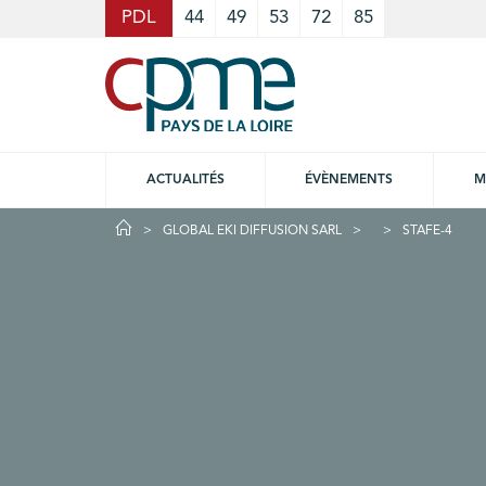
Cookies management panel
PDL
44
49
53
72
85
ACTUALITÉS
ÉVÈNEMENTS
M
GLOBAL EKI DIFFUSION SARL
STAFE-4