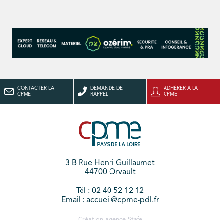
CONTACTER LA
DEMANDE DE
ADHÉRER À LA
CPME
RAPPEL
CPME
3 B Rue Henri Guillaumet
44700 Orvault
Tél : 02 40 52 12 12
Email : accueil@cpme-pdl.fr
Création agence
Stafe