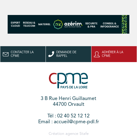
CONTACTER LA
DEMANDE DE
ADHÉRER À LA
CPME
RAPPEL
CPME
3 B Rue Henri Guillaumet
44700 Orvault
Tél : 02 40 52 12 12
Email : accueil@cpme-pdl.fr
Création agence
Stafe