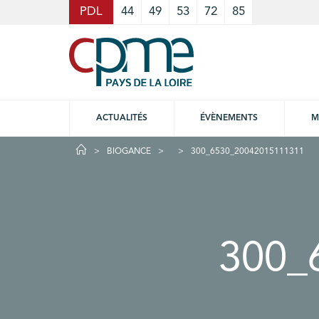
Cookies management panel
PDL
44
49
53
72
85
ACTUALITÉS
ÉVÈNEMENTS
M
BIOGANCE
300_6530_20042015111311
300_