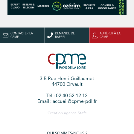
CONTACTER LA
DEMANDE DE
ADHÉRER À LA
CPME
RAPPEL
CPME
3 B Rue Henri Guillaumet
44700 Orvault
Tél : 02 40 52 12 12
Email : accueil@cpme-pdl.fr
Création agence
Stafe
QUI SOMMES-NOUS ?