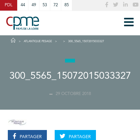
Cookies management panel
PDL
44
49
53
72
85
ATLANTIQUE PESAGE
300_5565_15072015033327
300_5565_15072015033327
29 OCTOBRE 2018
PARTAGER
PARTAGER