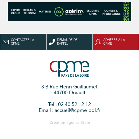
CONTACTER LA
DEMANDE DE
ADHÉRER À LA
CPME
RAPPEL
CPME
3 B Rue Henri Guillaumet
44700 Orvault
Tél : 02 40 52 12 12
Email : accueil@cpme-pdl.fr
Création agence
Stafe