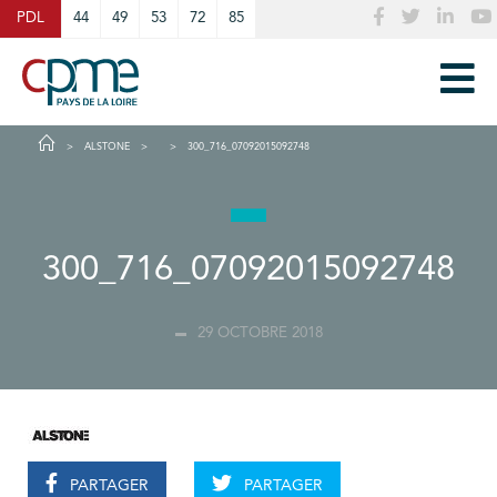
Cookies management panel
PDL
44
49
53
72
85
ALSTONE
300_716_07092015092748
300_716_07092015092748
29 OCTOBRE 2018
PARTAGER
PARTAGER