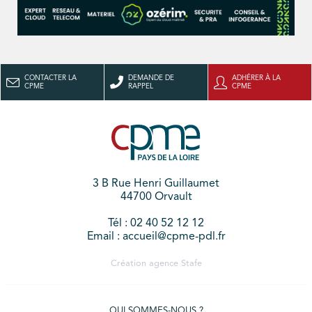
CONTACTER LA
DEMANDE DE
ADHÉRER À LA
CPME
RAPPEL
CPME
3 B Rue Henri Guillaumet
44700 Orvault
Tél : 02 40 52 12 12
Email : accueil@cpme-pdl.fr
Création agence
Stafe
QUI SOMMES-NOUS ?