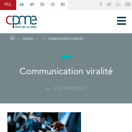
Cookies management panel
PDL
44
49
53
72
85
GONUM
COMMUNICATION VIRALITÉ
Communication viralité
11 OCTOBRE 2022