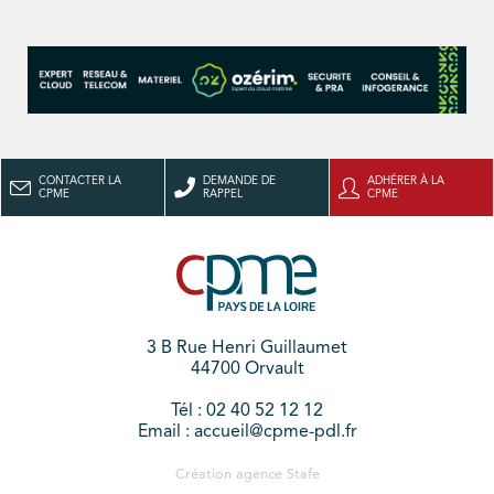
CONTACTER LA
DEMANDE DE
ADHÉRER À LA
CPME
RAPPEL
CPME
3 B Rue Henri Guillaumet
44700 Orvault
Tél : 02 40 52 12 12
Email : accueil@cpme-pdl.fr
Création agence
Stafe