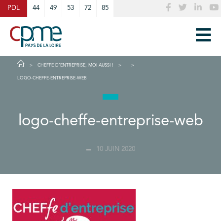
Cookies management panel
PDL
44
49
53
72
85
CHEFFE D’ENTREPRISE, MOI AUSSI !
LOGO-CHEFFE-ENTREPRISE-WEB
logo-cheffe-entreprise-web
10 JUIN 2020