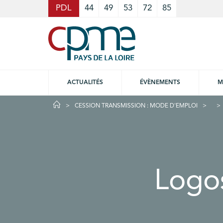
Cookies management panel
PDL
44
49
53
72
85
ACTUALITÉS
ÉVÈNEMENTS
M
CESSION TRANSMISSION : MODE D'EMPLOI
Logo