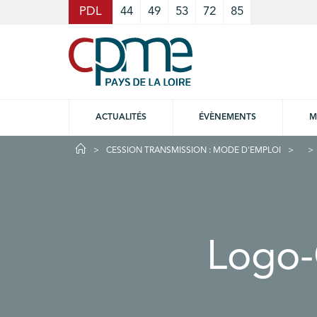
Cookies management panel
PDL
44
49
53
72
85
ACTUALITÉS
ÉVÈNEMENTS
M
CESSION TRANSMISSION : MODE D'EMPLOI
Logo-