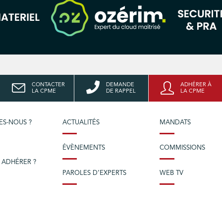
CONTACTER
DEMANDE
ADHÉRER À
LA CPME
DE RAPPEL
LA CPME
ES-NOUS ?
ACTUALITÉS
MANDATS
ÉVÈNEMENTS
COMMISSIONS
 ADHÉRER ?
PAROLES D’EXPERTS
WEB TV