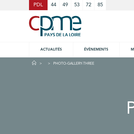
Cookies management panel
PDL
44
49
53
72
85
ACTUALITÉS
ÉVÈNEMENTS
M
PHOTO-GALLERY-THREE