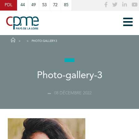
Cookies management panel
PDL
44
49
53
72
85
PHOTO-GALLERY-3
Photo-gallery-3
08 DÉCEMBRE 2022