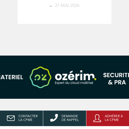
21 MAI 2026
CONTACTER
DEMANDE
ADHÉRER À
LA CPME
DE RAPPEL
LA CPME