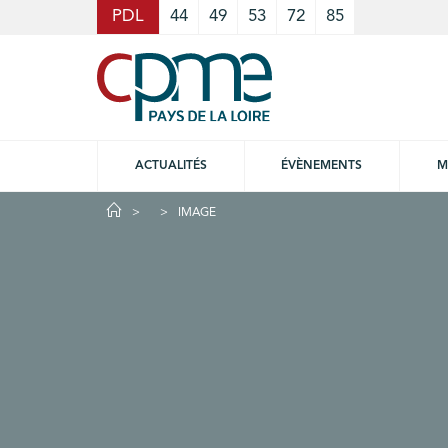
Cookies management panel
PDL
44
49
53
72
85
ACTUALITÉS
ÉVÈNEMENTS
M
IMAGE