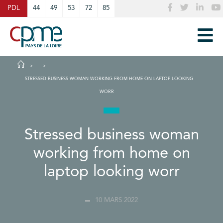
Cookies management panel
PDL
44
49
53
72
85
STRESSED BUSINESS WOMAN WORKING FROM HOME ON LAPTOP LOOKING
WORR
Stressed business woman
working from home on
laptop looking worr
10 MARS 2022